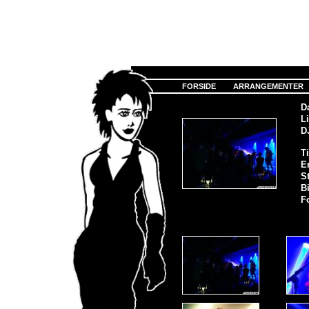
FORSIDE
ARRANGEMENTER
D
Li
D
Ti
E
S
Bi
F