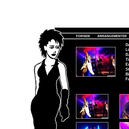
FORSIDE
ARRANGEMENTER
D
Li
D
Ti
E
S
Bi
F