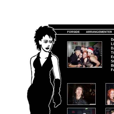
FORSIDE
ARRANGEMENTER
D
Li
D
Ti
E
S
Bi
F