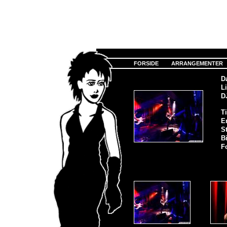
FORSIDE
ARRANGEMENTER
D
Li
D
Ti
E
S
Bi
F