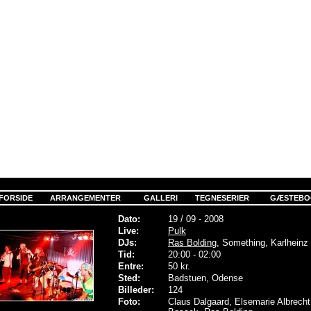
FORSIDE
ARRANGEMENTER
GALLERI
TEGNESERIER
GÆSTEBO
Dato:
19 / 09 - 2008
Live:
Pulk
DJs:
Ras Bolding
, Something, Karlheinz
Tid:
20:00 - 02:00
Entre:
50 kr.
Sted:
Badstuen, Odense
Billeder:
124
Foto:
Claus Dalgaard, Elsemarie Albrec