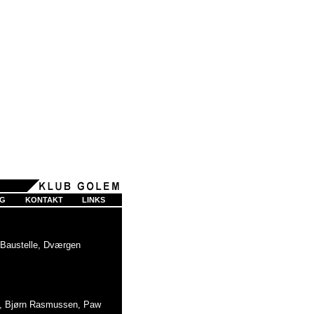
G
KONTAKT
LINKS
 Baustelle, Dværgen
ht, Bjørn Rasmussen, Paw