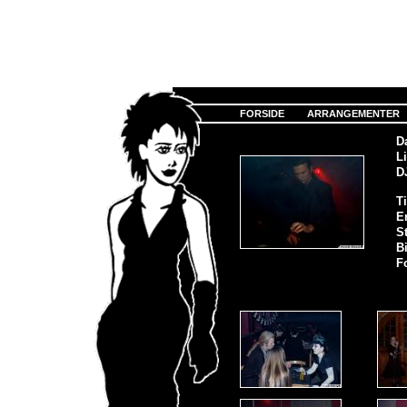
FORSIDE
ARRANGEMENTER
D
Li
D
Ti
E
S
Bi
F